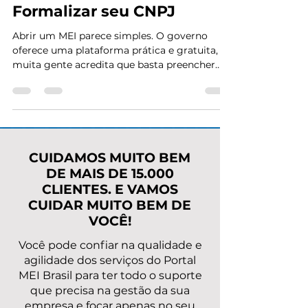
Te Conta Antes de
Formalizar seu CNPJ
Abrir um MEI parece simples. O governo
oferece uma plataforma prática e gratuita, e
muita gente acredita que basta preencher
algumas informações e pronto: CNPJ na
mão. Mas a verdade, pouco falada, é que a
maioria dos empreendedores que abrem MEI
sem suporte especializado comete erros que
só aparecem meses ou anos depois —
geralmente quando já é tarde demais. Há
CUIDAMOS MUITO BEM
Riscos de Abrir um MEI Sozinho: Neste artigo,
DE MAIS DE 15.000
você vai entender: Quais são os riscos reais
CLIENTES. E VAMOS
de abrir o MEI sozinho Co
CUIDAR MUITO BEM DE
VOCÊ!
Você pode confiar na qualidade e
agilidade dos serviços do Portal
MEI Brasil para ter todo o suporte