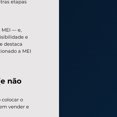
utras etapas 
 MEI — e, 
sibilidade e 
e destaca 
cionado a MEI 
(e não 
 colocar o 
 em vender e 