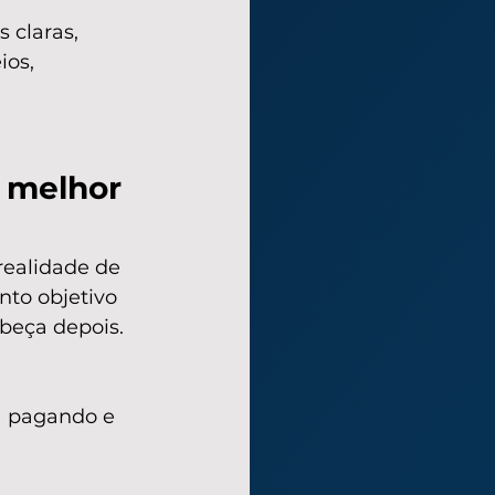
 claras, 
ios, 
 melhor 
ealidade de 
to objetivo 
beça depois.
á pagando e 