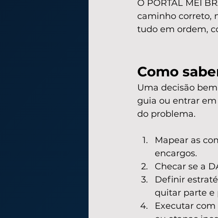
O PORTAL MEI BRAS
caminho correto, 
tudo em ordem, c
Como saber
Uma decisão bem 
guia ou entrar em
do problema.
Mapear as comp
encargos.
Checar se a D
Definir estrat
quitar parte e 
Executar com 