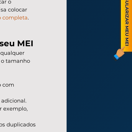
ar o 
sa colocar 
o completa
.
 seu MEI
qualquer 
e o tamanho 
o com 
adicional.
or exemplo, 
os duplicados 