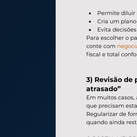
Permite dilui
Cria um plano 
Evita decisõe
Para escolher o p
conte com 
negoci
fiscal e total conf
3) Revisão de
atrasado”
Em muitos casos, 
que precisam esta
Regularizar de for
quando ainda res