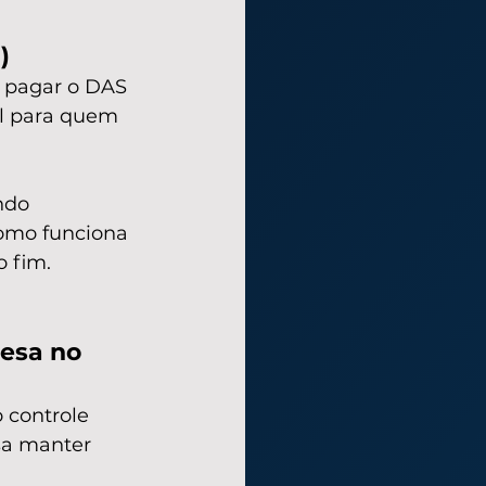
)
 pagar o DAS 
al para quem 
ndo 
omo funciona 
 fim.
esa no 
 controle 
sa manter 