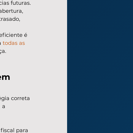
ias futuras.
abertura, 
rasado, 
ficiente é 
 
todas as 
ça.
em 
gia correta 
 a 
iscal para 