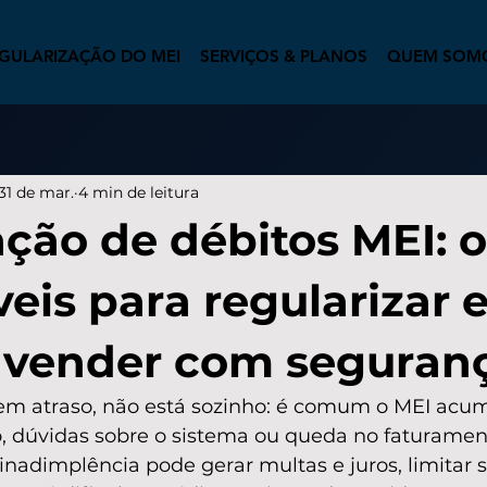
GULARIZAÇÃO DO MEI
SERVIÇOS & PLANOS
QUEM SOM
31 de mar.
4 min de leitura
ção de débitos MEI: 
eis para regularizar 
a vender com seguran
m atraso, não está sozinho: é comum o MEI acum
o, dúvidas sobre o sistema ou queda no faturamen
nadimplência pode gerar multas e juros, limitar 