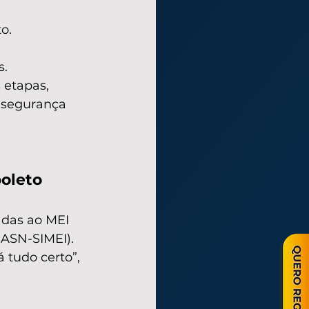
o.
s.
etapas, 
 segurança 
oleto 
adas ao MEI 
ASN-SIMEI). 
 tudo certo”, 