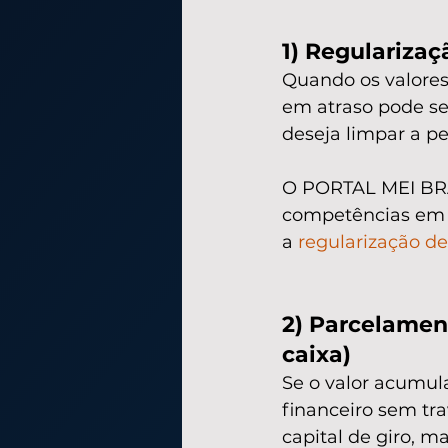
1) Regulariza
Quando os valores
em atraso pode se
deseja limpar a pe
O PORTAL MEI BRAS
competências em a
a 
regularização d
2) Parcelament
caixa)
Se o valor acumula
financeiro sem tr
capital de giro, m