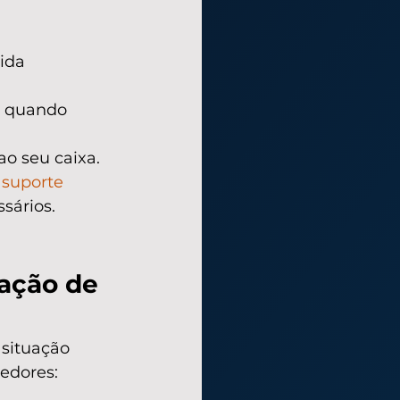
ida 
 quando 
o seu caixa.
 
suporte 
sários.
ação de 
situação 
edores: