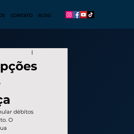
OS
CONTATO
BLOG
opções
e
ça
ular débitos 
to. O 
sua 