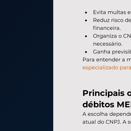
Evita multas e
Reduz risco d
financeira.
Organiza o C
necessário.
Ganha previsi
Para entender a me
especializado par
Principais 
débitos ME
A escolha depende
atual do CNPJ. A 