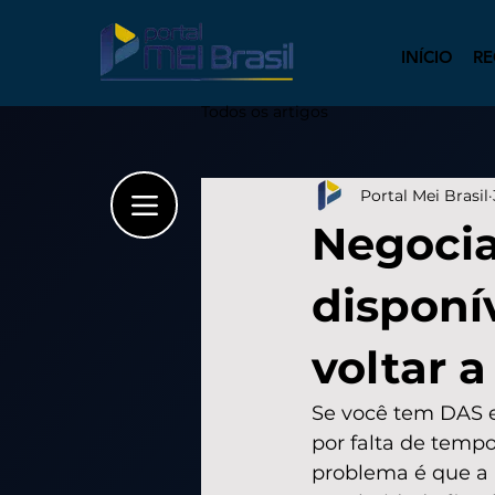
INÍCIO
RE
Todos os artigos
Portal Mei Brasil
Negocia
disponív
voltar 
Se você tem DAS e
por falta de temp
problema é que a i