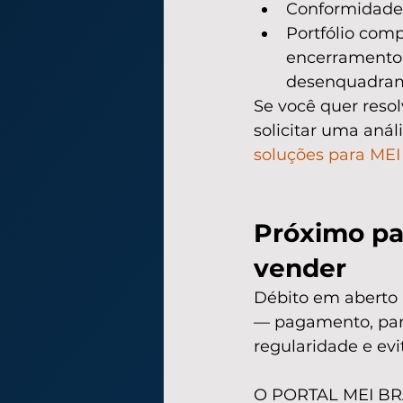
Conformidade l
Portfólio comp
encerramento,
desenquadram
Se você quer resol
solicitar uma anál
soluções para ME
Próximo pas
vender
Débito em aberto 
— pagamento, parc
regularidade e evi
O PORTAL MEI BRAS