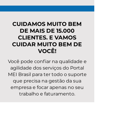
MEI com o INSS? Veja
os débitos do
taxas, parcelas e o
Entenda custo
caminho mais seguro
parcelas e o 
mais seguro
CUIDAMOS MUITO BEM
DE MAIS DE 15.000
CLIENTES. E VAMOS
CUIDAR MUITO BEM DE
VOCÊ!
Você pode confiar na qualidade e
agilidade dos serviços do Portal
MEI Brasil para ter todo o suporte
que precisa na gestão da sua
empresa e focar apenas no seu
trabalho e faturamento.