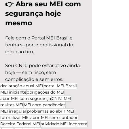
👉 Abra seu MEI com 
segurança hoje 
mesmo
Fale com o Portal MEI Brasil e 
tenha suporte profissional do 
início ao fim.
Seu CNPJ pode estar ativo ainda 
hoje — sem risco, sem 
complicação e sem erros.
declaração anual MEI
portal MEI Brasil
MEI iniciante
obrigações do MEI
abrir MEI com segurança
CNPJ MEI
multas MEI
MEI com pendências
MEI irregular
problemas ao abrir MEI
formalizar MEI
abrir MEI sem contador
Receita Federal MEI
atividade MEI incorreta