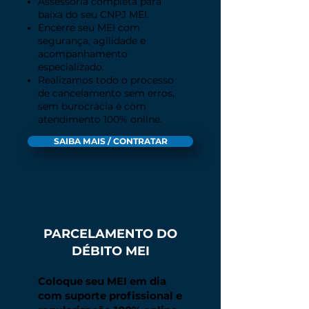
Assessoria completa para
baixa do seu CNPJ MEI.
Encerre seu MEI com
segurança, agilidade e
acompanhamento
especializado.
Realizamos todo o processo
de cancelamento sem erros,
sem burocracia e com
atendimento 100% online.
SAIBA MAIS / CONTRATAR
PARCELAMENTO DO
DÉBITO MEI
Coloque seu MEI em dia
com suporte profissional e