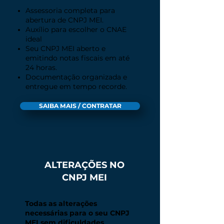
Assessoria completa para
abertura de CNPJ MEI.
Auxílio para escolher o CNAE
ideal
Seu CNPJ MEI aberto e
emitindo notas fiscais em até
24 horas.
Documentação organizada e
entregue em tempo recorde.
SAIBA MAIS / CONTRATAR
ALTERAÇÕES NO
CNPJ MEI
Todas as alterações
necessárias para o seu CNPJ
MEI sem dificuldades