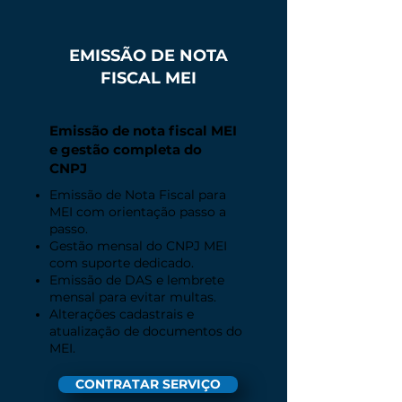
EMISSÃO DE NOTA
FISCAL MEI
Emissão de nota fiscal MEI
e gestão completa do
CNPJ
Emissão de Nota Fiscal para
MEI com orientação passo a
passo.
Gestão mensal do CNPJ MEI
com suporte dedicado.
Emissão de DAS e lembrete
mensal para evitar multas.
Alterações cadastrais e
atualização de documentos do
MEI.
CONTRATAR SERVIÇO