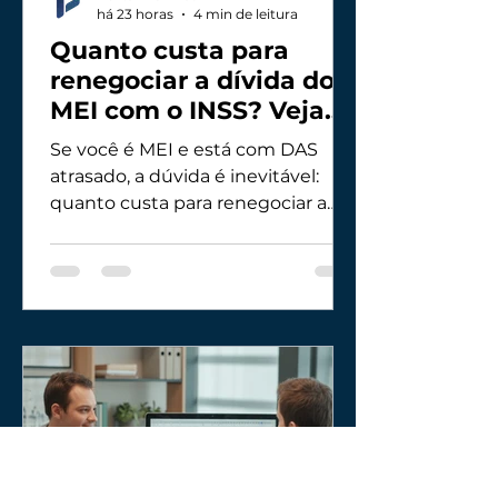
há 23 horas
4 min de leitura
Quanto custa para
renegociar a dívida do
MEI com o INSS? Veja
taxas, parcelas e o
Se você é MEI e está com DAS
caminho mais seguro
atrasado, a dúvida é inevitável:
quanto custa para renegociar a
dívida do MEI com o INSS? A
resposta depende do tamanho do
débito, do tempo de atraso e da
forma de pagamento (à vista ou
parcelado). O que quase ninguém
te conta é que o “custo” não é só o
valor principal: entram juros, multa
e, em alguns casos, regras
específicas de negociação. Para
resolver sem surpresas, com
orientação clara e custo previsível,