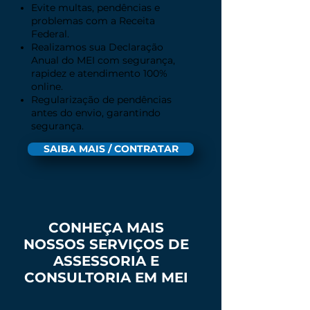
Evite multas, pendências e
problemas com a Receita
Federal.
Realizamos sua Declaração
Anual do MEI com segurança,
rapidez e atendimento 100%
online.
Regularização de pendências
antes do envio, garantindo
segurança.
SAIBA MAIS / CONTRATAR
CONHEÇA MAIS
NOSSOS SERVIÇOS DE
ASSESSORIA E
CONSULTORIA EM MEI