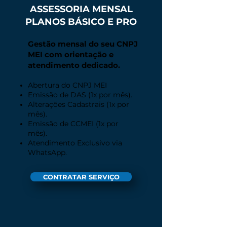
ASSESSORIA MENSAL
PLANOS BÁSICO E PRO
Gestão mensal do seu CNPJ
MEI com orientação e
atendimento dedicado.
Abertura do CNPJ MEI
Emissão de DAS (1x por mês).
Alterações Cadastrais (1x por
mês).
Emissão de CCMEI (1x por
mês).
Atendimento Exclusivo via
WhatsApp.
CONTRATAR SERVIÇO