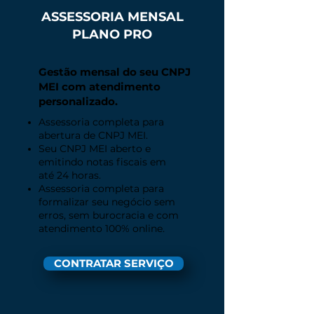
ASSESSORIA MENSAL
PLANO PRO
Gestão mensal do seu CNPJ
MEI com atendimento
personalizado.
Assessoria completa para
abertura de CNPJ MEI.
Seu CNPJ MEI aberto e
emitindo notas fiscais em
até 24 horas.
Assessoria completa para
formalizar seu negócio sem
erros, sem burocracia e com
atendimento 100% online.
CONTRATAR SERVIÇO