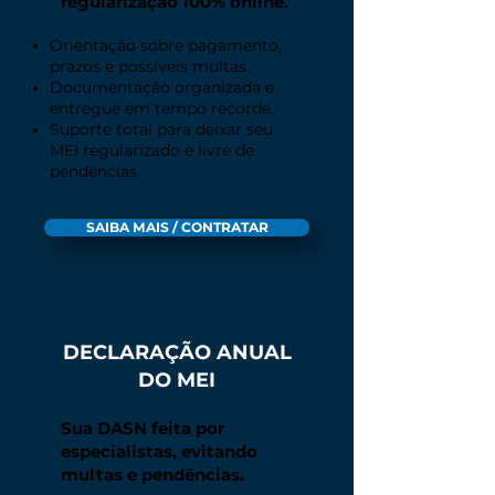
regularização 100% online.
Orientação sobre pagamento,
prazos e possíveis multas.
Documentação organizada e
entregue em tempo recorde.
Suporte total para deixar seu
MEI regularizado e livre de
pendências.
SAIBA MAIS / CONTRATAR
DECLARAÇÃO ANUAL
DO MEI
Sua DASN feita por
especialistas, evitando
multas e pendências.