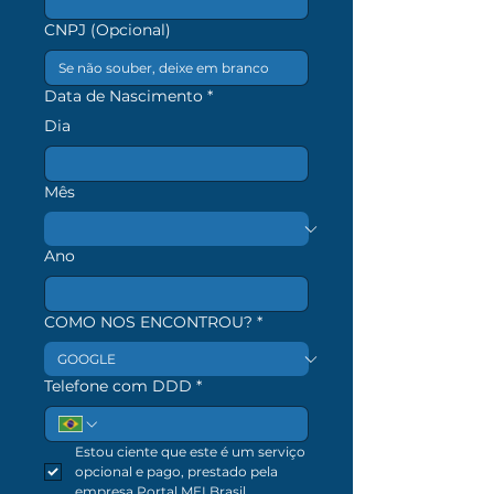
CNPJ (Opcional)
Data de Nascimento
*
Dia
Mês
Ano
COMO NOS ENCONTROU?
*
Telefone com DDD
*
Estou ciente que este é um serviço 
opcional e pago, prestado pela 
empresa Portal MEI Brasil.