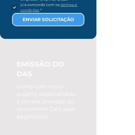
Li e concordo com os 
termos e 
condições
*
utms
ENVIAR SOLICITAÇÃO
EMISSÃO DO
DAS
Conte com nosso
suporte especializado
a correta emissão do
documento DAS para
pagamento