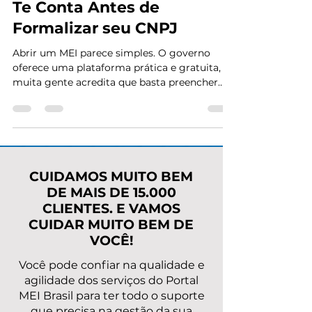
Sozinho: O Que Ninguém
Te Conta Antes de
Formalizar seu CNPJ
Abrir um MEI parece simples. O governo
oferece uma plataforma prática e gratuita, e
muita gente acredita que basta preencher
algumas informações e pronto: CNPJ na
mão. Mas a verdade, pouco falada, é que a
maioria dos empreendedores que abrem MEI
sem suporte especializado comete erros que
só aparecem meses ou anos depois —
geralmente quando já é tarde demais. Há
CUIDAMOS MUITO BEM
Riscos de Abrir um MEI Sozinho: Neste artigo,
DE MAIS DE 15.000
você vai entender: Quais são os riscos reais
CLIENTES. E VAMOS
de abrir o MEI sozinho Co
CUIDAR MUITO BEM DE
VOCÊ!
Você pode confiar na qualidade e
agilidade dos serviços do Portal