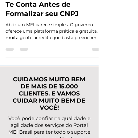
Sozinho: O Que Ninguém
Te Conta Antes de
Formalizar seu CNPJ
Abrir um MEI parece simples. O governo
oferece uma plataforma prática e gratuita, e
muita gente acredita que basta preencher
algumas informações e pronto: CNPJ na
mão. Mas a verdade, pouco falada, é que a
maioria dos empreendedores que abrem MEI
sem suporte especializado comete erros que
só aparecem meses ou anos depois —
geralmente quando já é tarde demais. Há
CUIDAMOS MUITO BEM
Riscos de Abrir um MEI Sozinho: Neste artigo,
DE MAIS DE 15.000
você vai entender: Quais são os riscos reais
CLIENTES. E VAMOS
de abrir o MEI sozinho Co
CUIDAR MUITO BEM DE
VOCÊ!
Você pode confiar na qualidade e
agilidade dos serviços do Portal