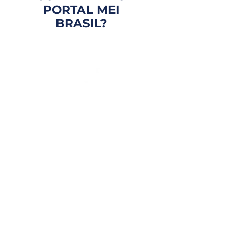
PORTAL MEI
BRASIL?
FOCO EM VOCÊ
Atendimento personalizado
e com especialistas que te
entendem de verdade.