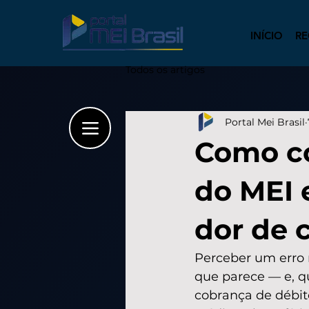
INÍCIO
RE
Todos os artigos
Portal Mei Brasil
Como co
do MEI 
dor de 
Perceber um erro
que parece — e, q
cobrança de débito