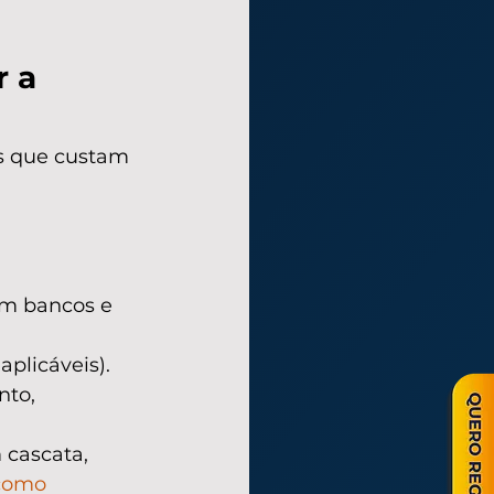
 a 
s que custam 
om bancos e 
aplicáveis).
to, 
cascata, 
como 