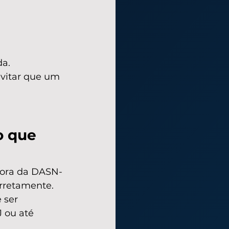
da.
evitar que um 
o que 
dora da DASN-
rretamente. 
 ser 
 ou até 