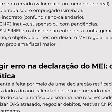
amento errado (valor maior ou menor que o real).
o errada sobre empregado (sim/não).
 incorreto (confundir ano-calendário).
CNPJ inativo, suspenso ou com pendências.
SN-SIMEI em atraso e não entender a multa gera
o, o objetivo é o mesmo: deixar o MEI regular e 
um problema fiscal maior.
ir erro na declaração do MEI: 
ática
ente é feita por meio de uma declaração retifica
os dados do ano-calendário que foi informado inco
do caso, a retificação sozinha não resolve: pode
izar DAS atrasado, negociar débitos, reativar CNPJ
dramento.