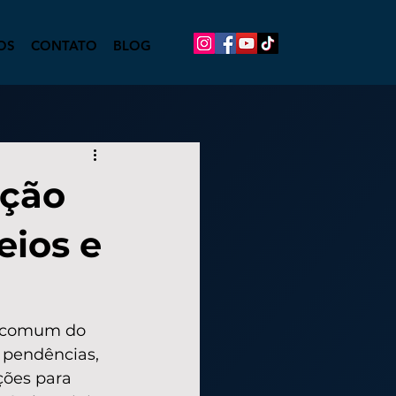
OS
CONTATO
BLOG
ação
eios e
s comum do 
 pendências, 
ções para 