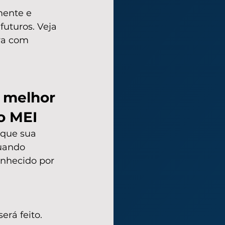
mente e 
futuros. Veja 
va com 
 melhor 
do MEI
 que sua 
quando 
onhecido por 
erá feito.