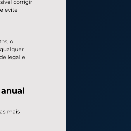
ível corrigir 
 evite 
os, o 
qualquer 
de legal e 
anual 
mas mais 