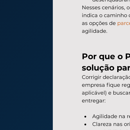
Nesses cenários, 
indica o caminho c
as opções de 
parc
agilidade.
Por que o 
solução par
Corrigir declaraçã
empresa fique regu
aplicável) e busc
entregar:
Agilidade na r
Clareza nas or