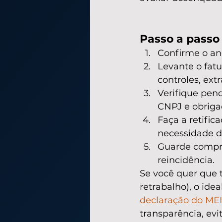
Passo a passo
Confirme o ano
Levante o fat
controles, ext
Verifique pen
CNPJ e obriga
Faça a retific
necessidade d
Guarde comprov
reincidência.
Se você quer que 
retrabalho), o ide
declaração do MEI
transparência, evi