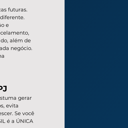
as futuras.
iferente.
ão e 
ncelamento, 
do, além de 
da negócio. 
ha 
PJ
stuma gerar 
, evita 
scer. Se você 
SIL é a ÚNICA 