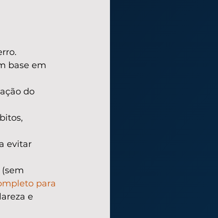
rro.
om base em 
uação do 
itos, 
 evitar 
 (sem 
ompleto para 
areza e 