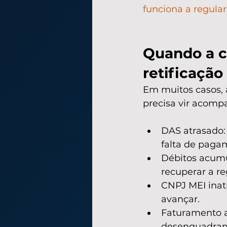
funciona a regula
Quando a c
retificação
Em muitos casos, a
precisa vir acomp
DAS atrasado: 
falta de paga
Débitos acumu
recuperar a re
CNPJ MEI inati
avançar.
Faturamento a
desenquadrame