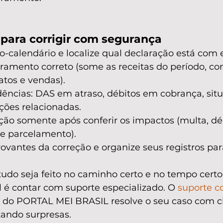
 para corrigir com segurança
-calendário e localize qual declaração está com e
uramento correto (some as receitas do período, c
ratos e vendas).
dências: DAS em atraso, débitos em cobrança, sit
ções relacionadas.
ação somente após conferir os impactos (multa, déb
e parcelamento).
antes da correção e organize seus registros para
tudo seja feito no caminho certo e no tempo certo
al é contar com suporte especializado. O 
suporte c
 do PORTAL MEI BRASIL resolve o seu caso com cl
tando surpresas.