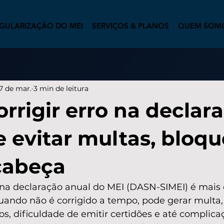
GULARIZAÇÃO DO MEI
SERVIÇOS & PLANOS
QUEM SOM
7 de mar.
3 min de leitura
rrigir erro na declar
e evitar multas, bloqu
cabeça
 na declaração anual do MEI (DASN-SIMEI) é mai
uando não é corrigido a tempo, pode gerar multa,
s, dificuldade de emitir certidões e até complica