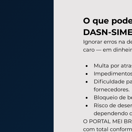
O que pode 
DASN-SIME
Ignorar erros na 
caro — em dinhei
Multa por atr
Impedimentos 
Dificuldade p
fornecedores.
Bloqueio de be
Risco de des
dependendo do
O PORTAL MEI BRAS
com total conformi