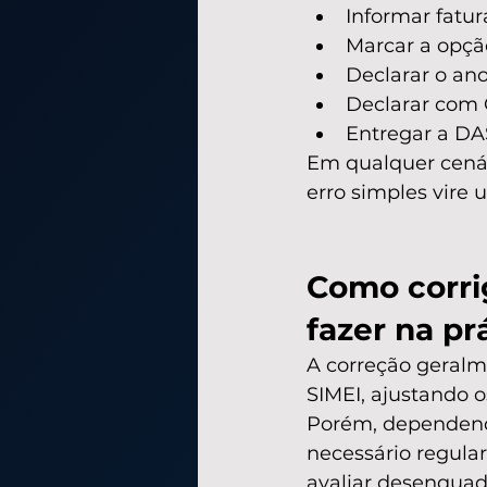
Informar fatur
Marcar a opçã
Declarar o ano
Declarar com 
Entregar a DA
Em qualquer cenári
erro simples vire 
Como corrig
fazer na pr
A correção geralm
SIMEI, ajustando 
Porém, dependendo 
necessário regular
avaliar desenqua