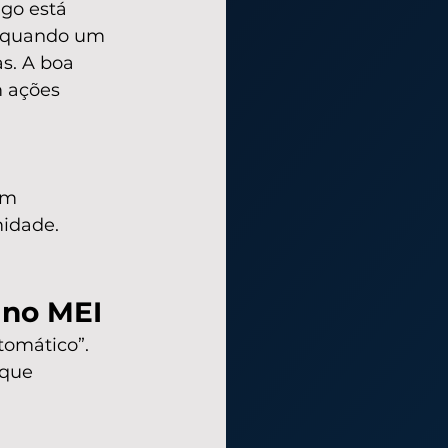
go está 
, quando um 
s. A boa 
m ações 
em 
midade.
 no MEI
tomático”. 
que 