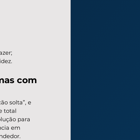
azer;
idez.
mas com 
o solta”, e 
 total 
lução para 
ncia em 
endedor.