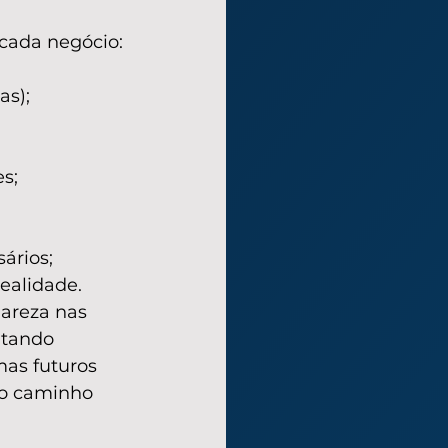
 cada negócio:
as);
s;
ários;
ealidade.
areza nas 
itando 
as futuros 
 o caminho 