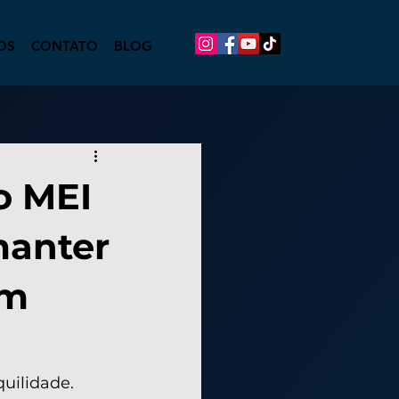
OS
CONTATO
BLOG
o MEI
manter
om
uilidade. 