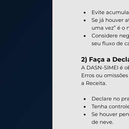
Evite acumula
Se já houver a
uma vez” é o 
Considere neg
seu fluxo de c
2) Faça a Dec
A DASN-SIMEI é obr
Erros ou omissões
a Receita.
Declare no pra
Tenha control
Se houver pend
de neve.