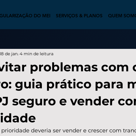
GULARIZAÇÃO DO MEI
SERVIÇOS & PLANOS
QUEM SOM
18 de jan.
4 min de leitura
itar problemas com 
ro: guia prático para 
J seguro e vender c
lidade
 prioridade deveria ser vender e crescer com tranq