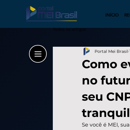
INÍCIO
RE
Todos os artigos
Portal Mei Brasil
Como ev
no futu
seu CNP
tranqui
Se você é MEI, sua