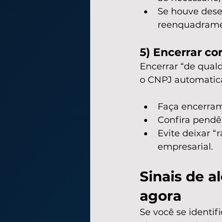
Se houve dese
reenquadrame
5) Encerrar c
Encerrar “de qual
o CNPJ automatica
Faça encerra
Confira pendê
Evite deixar “
empresarial.
Sinais de a
agora
Se você se identif