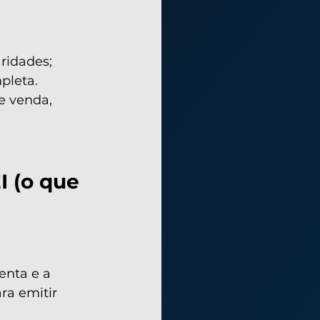
ridades;
pleta.
e venda, 
 (o que 
enta e a 
ra emitir 