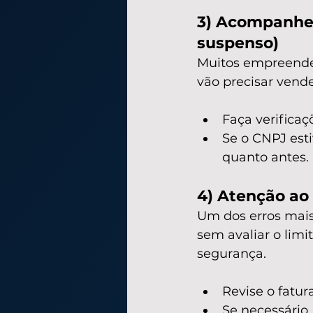
3) Acompanhe 
suspenso)
Muitos empreende
vão precisar vender
Faça verificaç
Se o CNPJ esti
quanto antes.
4) Atenção ao
Um dos erros mais
sem avaliar o limi
segurança.
Revise o fatu
Se necessário