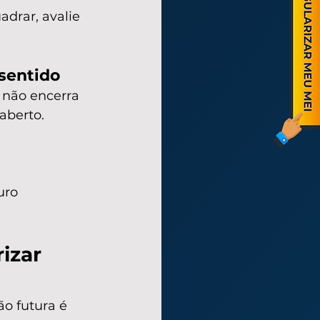
drar, avalie 
sentido
 não encerra 
aberto.
uro 
izar 
o futura é 