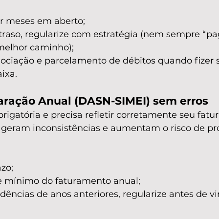
r meses em aberto;
traso, regularize com estratégia (nem sempre “pa
melhor caminho);
ociação e parcelamento de débitos quando fizer s
aixa.
laração Anual (DASN-SIMEI) sem erros
igatória e precisa refletir corretamente seu fatu
 geram inconsistências e aumentam o risco de p
zo;
e mínimo do faturamento anual;
ências de anos anteriores, regularize antes de vi