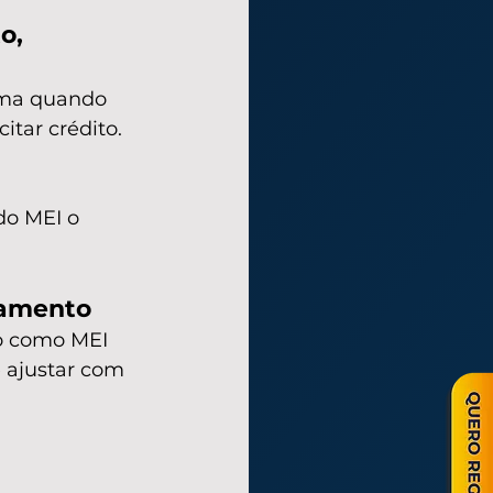
o, 
ma quando 
itar crédito.
do MEI o 
ramento
o como MEI 
é ajustar com 