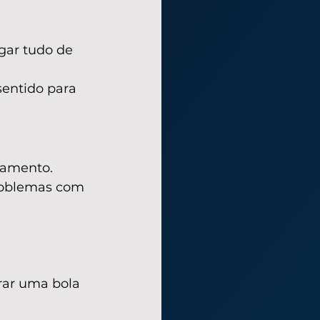
gar tudo de 
entido para 
ramento. 
roblemas com 
rar uma bola 