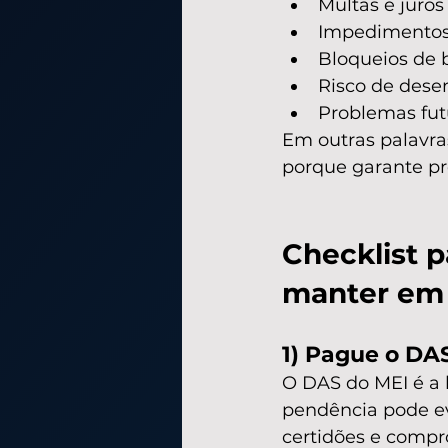
Multas e juros
Impedimentos d
Bloqueios de b
Risco de dese
Problemas futu
Em outras palavra
porque garante pre
Checklist p
manter em 
1) Pague o DA
O DAS do MEI é a b
pendência pode evo
certidões e compr