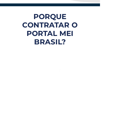
PORQUE
CONTRATAR O
PORTAL MEI
BRASIL?
FOCO EM VOCÊ
Atendimento personalizado
e com especialistas que te
entendem de verdade.