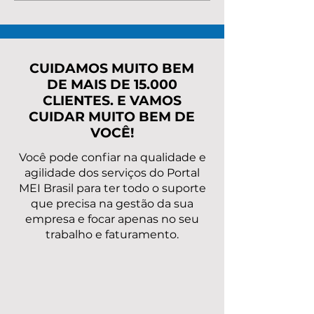
custa renegociar as
MEI com o IN
dívidas do MEI?
Entenda valor
e o melhor c
para regulariz
CUIDAMOS MUITO BEM
DE MAIS DE 15.000
CLIENTES. E VAMOS
CUIDAR MUITO BEM DE
VOCÊ!
Você pode confiar na qualidade e
agilidade dos serviços do Portal
MEI Brasil para ter todo o suporte
que precisa na gestão da sua
empresa e focar apenas no seu
trabalho e faturamento.