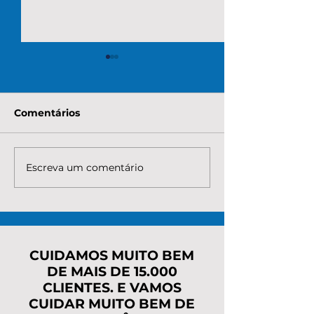
Comentários
Escreva um comentário
Quanto custa para
Quanto é nece
renegociar a dívida do
pagar para re
MEI com o INSS? Veja
os débitos do
taxas, parcelas e o
Entenda custo
caminho mais seguro
parcelas e o 
mais seguro
CUIDAMOS MUITO BEM
DE MAIS DE 15.000
CLIENTES. E VAMOS
CUIDAR MUITO BEM DE