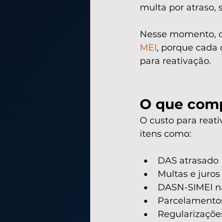
multa por atraso,
Nesse momento, o 
MEI
, porque cada 
para reativação.
O que comp
O custo para reati
itens como:
DAS atrasado 
Multas e juros
DASN-SIMEI nã
Parcelamentos 
Regularizaçõe