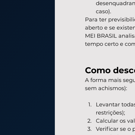
desenquadrame
caso).
Para ter previsib
aberto e se exist
MEI BRASIL analis
tempo certo e com
Como descob
A forma mais segu
sem achismos):
Levantar toda
restrições);
Calcular os va
Verificar se o