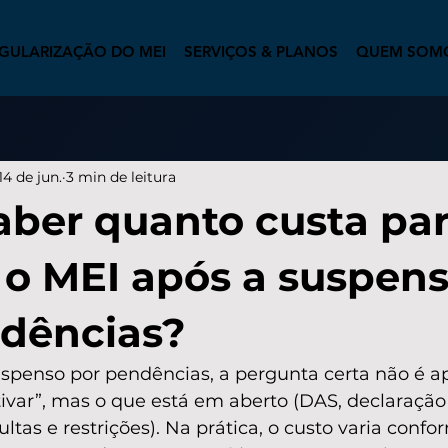
GULARIZAÇÃO DO MEI
SERVIÇOS & PLANOS
QUEM SOM
14 de jun.
3 min de leitura
ber quanto custa pa
r o MEI após a suspen
dências?
suspenso por pendências, a pergunta certa não é a
ivar”, mas o que está em aberto (DAS, declaração 
tas e restrições). Na prática, o custo varia confo