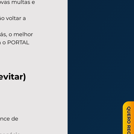
ovas multas e 
 voltar a 
ás, o melhor 
 o PORTAL 
vitar)
ance de 