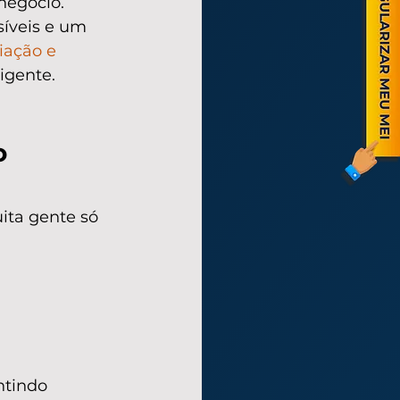
negócio.
íveis e um 
iação e 
ligente.
o 
ita gente só 
ntindo 