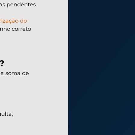
ias pendentes.
rização do 
nho correto 
?
, a soma de 
ulta;