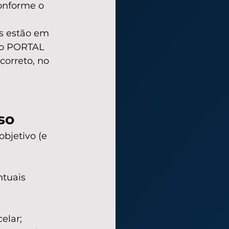
onforme o 
s estão em 
 o PORTAL 
orreto, no 
so
bjetivo (e 
tuais 
elar;