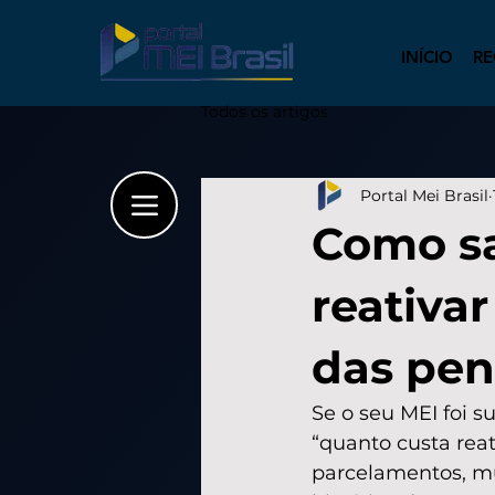
INÍCIO
RE
Todos os artigos
Portal Mei Brasil
Como sa
reativa
das pen
Se o seu MEI foi 
“quanto custa reat
parcelamentos, mul