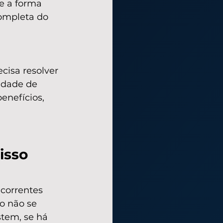
e a forma 
completa do 
isa resolver 
idade de 
enefícios, 
isso 
correntes 
o não se 
stem, se há 