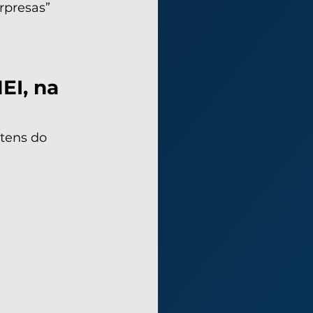
rpresas” 
EI, na 
tens do 