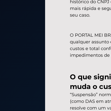
histórico do CNPJ
mais rápida e segu
seu caso.
O PORTAL MEI BRA
qualquer assunto d
custos e total con
impedimentos de c
O que signi
muda o cus
“Suspensão” norm
(como DAS em atra
resolve com um val