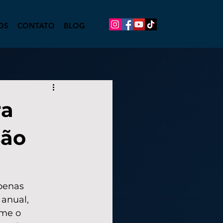
OS
CONTATO
BLOG
ra
são
penas 
anual, 
rme o 