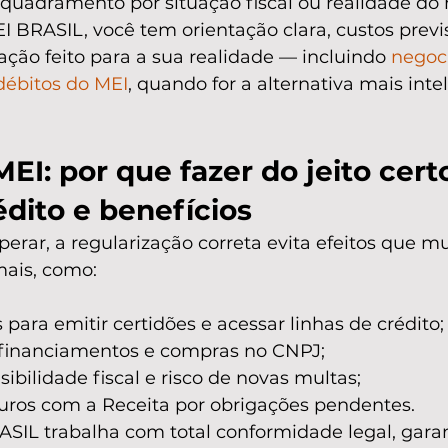
quadramento por situação fiscal ou realidade do 
BRASIL, você tem orientação clara, custos previs
ação feito para a sua realidade — incluindo 
negoc
débitos do MEI
, quando for a alternativa mais inte
MEI: por que fazer do jeito cert
dito e benefícios
perar, a regularização correta evita efeitos que mu
ais, como:
ara emitir certidões e acessar linhas de crédito;
 financiamentos e compras no CNPJ;
sibilidade fiscal e risco de novas multas;
uros com a Receita por obrigações pendentes.
IL trabalha com total conformidade legal, gara