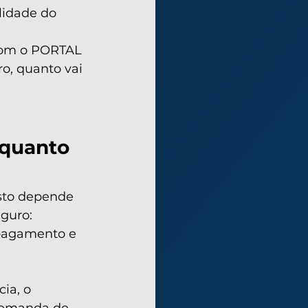
idade do 
om o PORTAL 
o, quanto vai 
“quanto 
sto depende 
guro: 
 pagamento e 
ia, o 