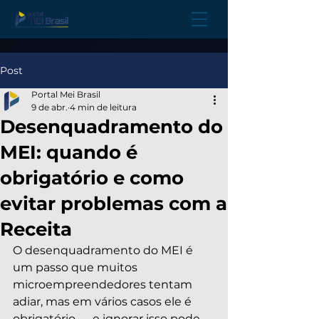
Post
Portal Mei Brasil
9 de abr.
4 min de leitura
Desenquadramento do
MEI: quando é
obrigatório e como
evitar problemas com a
Receita
O desenquadramento do MEI é 
um passo que muitos 
microempreendedores tentam 
adiar, mas em vários casos ele é 
obrigatório — e ignorar isso pode 