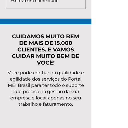
Escreva um comentário
O que é necessário
Quanto custa 
para verificar quanto
renegociar a d
custa renegociar as
MEI com o IN
dívidas do MEI?
Entenda valor
e o melhor c
para regulariz
CUIDAMOS MUITO BEM
DE MAIS DE 15.000
CLIENTES. E VAMOS
CUIDAR MUITO BEM DE
VOCÊ!
Você pode confiar na qualidade e
agilidade dos serviços do Portal
MEI Brasil para ter todo o suporte
que precisa na gestão da sua
empresa e focar apenas no seu
trabalho e faturamento.