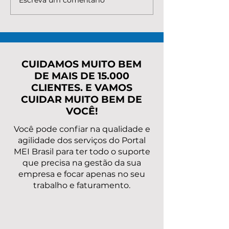
Quanto custa para
Qual é o valor
renegociar a dívida do
MEI precisa p
MEI com o INSS?
regularizar as
Entenda valores, taxas
pendências
e o melhor caminho
rapidamente?
para regularizar
CUIDAMOS MUITO BEM
DE MAIS DE 15.000
CLIENTES. E VAMOS
CUIDAR MUITO BEM DE
VOCÊ!
Você pode confiar na qualidade e
agilidade dos serviços do Portal
MEI Brasil para ter todo o suporte
que precisa na gestão da sua
empresa e focar apenas no seu
trabalho e faturamento.