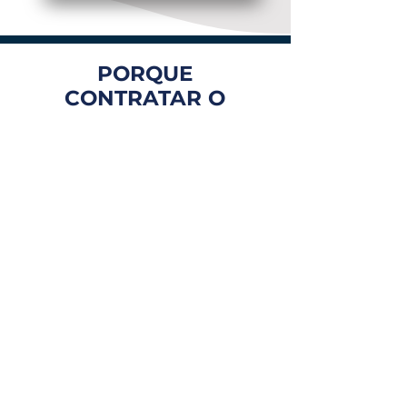
PORQUE
CONTRATAR O
PORTAL MEI
BRASIL?
FOCO EM VOCÊ
Atendimento personalizado
e com especialistas que te