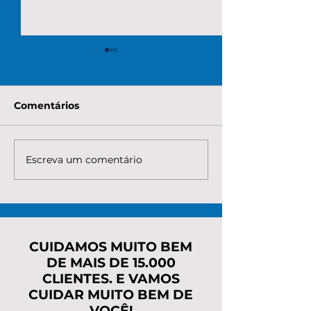
Comentários
Escreva um comentário
Qual é o valor que o
Quanto custa 
MEI precisa para
renegociar a d
regularizar as
MEI com o INS
pendências
taxas, parcela
rapidamente?
caminho mais
CUIDAMOS MUITO BEM
DE MAIS DE 15.000
CLIENTES. E VAMOS
CUIDAR MUITO BEM DE
VOCÊ!