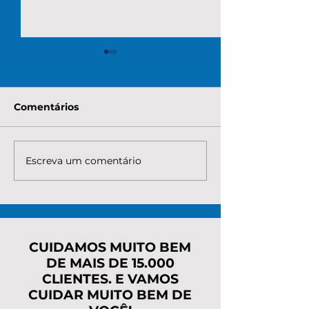
Comentários
Escreva um comentário
Quanto custa para
Quanto é nece
renegociar a dívida do
pagar para re
MEI com o INSS? Veja
os débitos do
taxas, parcelas e o
Entenda custo
caminho mais seguro
parcelas e o 
mais seguro
CUIDAMOS MUITO BEM
DE MAIS DE 15.000
CLIENTES. E VAMOS
CUIDAR MUITO BEM DE