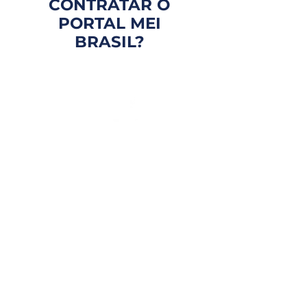
CONTRATAR O
PORTAL MEI
BRASIL?
FOCO EM VOCÊ
Atendimento personalizado
e com especialistas que te
entendem de verdade.