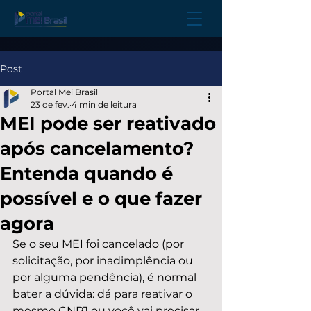
Post
Portal Mei Brasil
23 de fev.
4 min de leitura
MEI pode ser reativado
após cancelamento?
Entenda quando é
possível e o que fazer
agora
Se o seu MEI foi cancelado (por 
solicitação, por inadimplência ou 
por alguma pendência), é normal 
bater a dúvida: dá para reativar o 
mesmo CNPJ ou você vai precisar 