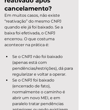
reativado após 
cancelamento?
Em muitos casos, não existe 
“reativação” do mesmo CNPJ 
quando ele já foi baixado. Se a 
baixa foi efetivada, o CNPJ 
encerrou. O que costuma 
acontecer na prática é:
Se o CNPJ não foi baixado 
(apenas está com 
pendências/restrições), dá para 
regularizar e voltar a operar.
Se o CNPJ foi baixado 
(encerrado de fato), 
normalmente o caminho é 
abrir um novo MEI, e em 
paralelo tratar pendências 
anteriores quando existirem.