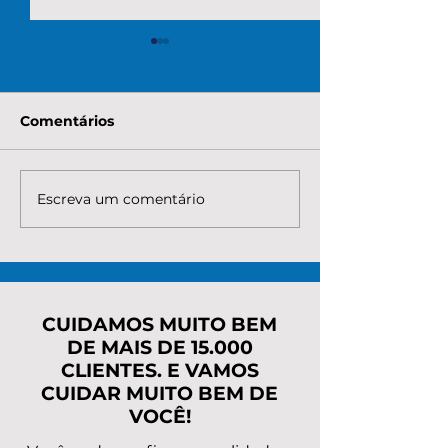
Comentários
Escreva um comentário
Quanto custa para
O que é neces
renegociar as dívidas
para verificar
de um MEI em atraso?
custa renegoc
Veja valores,
dívidas do ME
caminhos e como
resolver rápido
CUIDAMOS MUITO BEM
DE MAIS DE 15.000
CLIENTES. E VAMOS
CUIDAR MUITO BEM DE
VOCÊ!