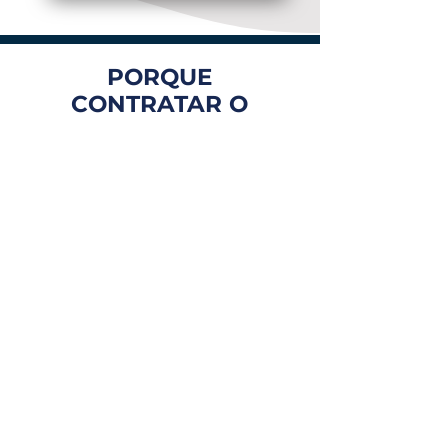
PORQUE
CONTRATAR O
PORTAL MEI
BRASIL?
FOCO EM VOCÊ
Atendimento personalizado
e com especialistas que te