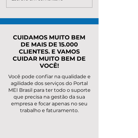
MEI precisa para
renegociar a d
regularizar as
MEI com o INS
pendências
taxas, parcela
rapidamente?
caminho mais
CUIDAMOS MUITO BEM
DE MAIS DE 15.000
CLIENTES. E VAMOS
CUIDAR MUITO BEM DE
VOCÊ!
Você pode confiar na qualidade e
agilidade dos serviços do Portal
MEI Brasil para ter todo o suporte
que precisa na gestão da sua
empresa e focar apenas no seu
trabalho e faturamento.