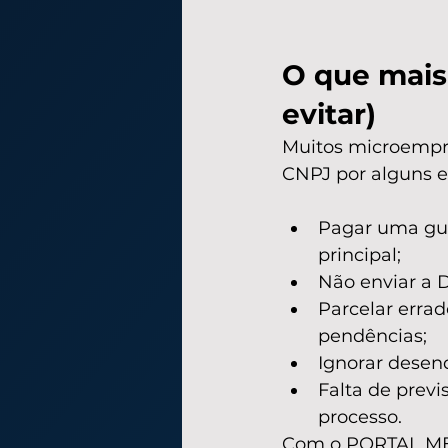
O que mais 
evitar)
Muitos microempr
CNPJ por alguns e
Pagar uma gui
principal;
Não enviar a 
Parcelar erra
pendências;
Ignorar desen
Falta de previ
processo.
Com o PORTAL MEI 