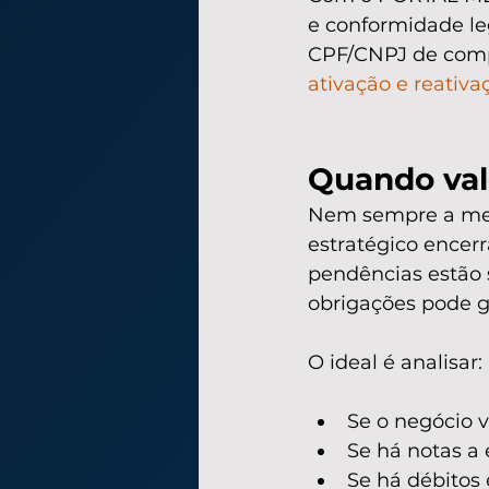
e conformidade le
CPF/CNPJ de compl
ativação e reativ
Quando vale
Nem sempre a melh
estratégico encerr
pendências estão 
obrigações pode g
O ideal é analisar:
Se o negócio v
Se há notas a e
Se há débitos 