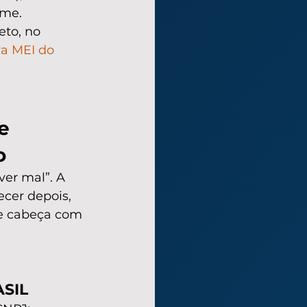
ime.
to, no 
ra MEI do 
e 
o
ver mal”. A 
ecer depois, 
de cabeça com 
ASIL