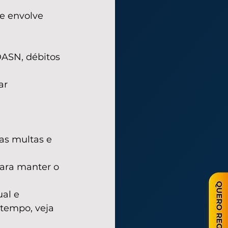
e envolve 
ASN, débitos 
ar 
 
as multas e 
ara manter o 
al e 
 tempo, veja 