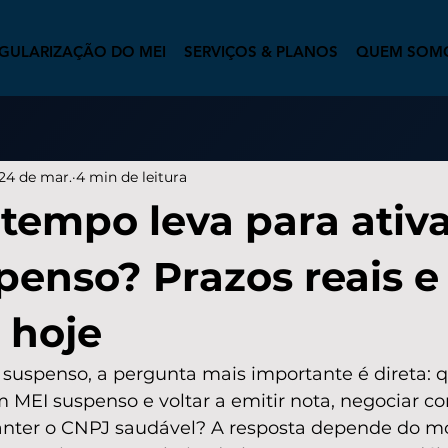
GULARIZAÇÃO DO MEI
SERVIÇOS & PLANOS
QUEM SOM
24 de mar.
4 min de leitura
tempo leva para ativ
penso? Prazos reais 
 hoje
u suspenso, a pergunta mais importante é direta:
m MEI suspenso e voltar a emitir nota, negociar c
nter o CNPJ saudável? A resposta depende do mo