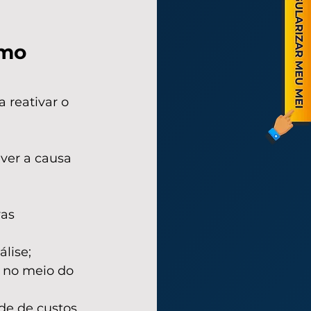
omo 
reativar o 
ver a causa 
as 
lise;
o no meio do 
de de custos 