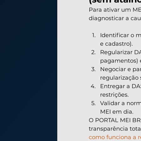
Para ativar um M
diagnosticar a cau
Identificar o
e cadastro).
Regularizar DA
pagamentos) e
Negociar e par
regularização 
Entregar a DA
restrições.
Validar a nor
MEI em dia.
O PORTAL MEI BRAS
transparência tota
como funciona a r