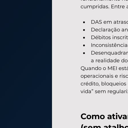
cumpridas. Entre 
DAS em atraso
Declaração an
Débitos inscr
Inconsistência
Desenquadram
a realidade do
Quando o MEI está
operacionais e ris
crédito, bloqueios
vida” sem regulari
Como ativa
(sem atalho