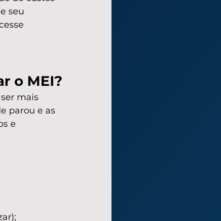
e seu 
cesse 
ar o MEI?
ser mais 
e parou e as 
s e 
ar);