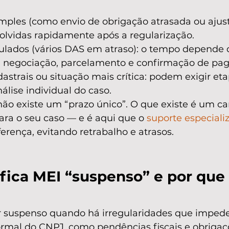
mples (como envio de obrigação atrasada ou ajust
olvidas rapidamente após a regularização.
lados (vários DAS em atraso): o tempo depende 
 negociação, parcelamento e confirmação de pa
strais ou situação mais crítica: podem exigir eta
nálise individual do caso.
não existe um “prazo único”. O que existe é um c
ara o seu caso — e é aqui que o 
suporte especiali
iferença, evitando retrabalho e atrasos.
fica MEI “suspenso” e por que 
r suspenso quando há irregularidades que imped
mal do CNPJ, como pendências fiscais e obrigaç