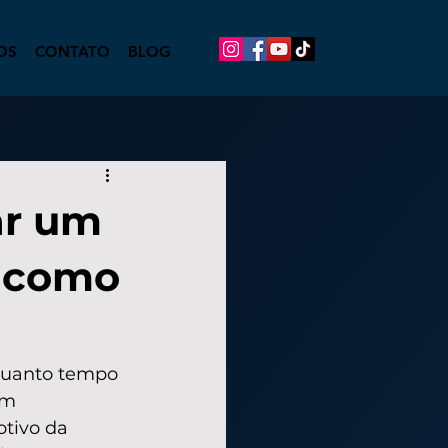
OS
CONTATO
BLOG
ar um
e como
 quanto tempo 
om 
tivo da 