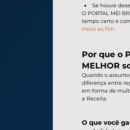
Se houve dese
O PORTAL MEI BRAS
tempo certo e com
início ao fim
.
Por que o 
MELHOR sol
Quando o assunto é
diferença entre re
em forma de multa
a Receita.
O que você ga