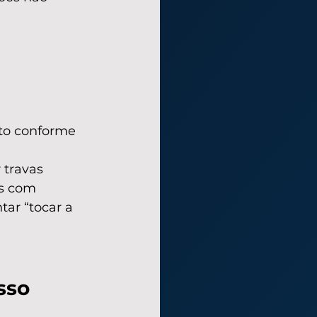
o conforme 
travas 
as com 
ar “tocar a 
sso 