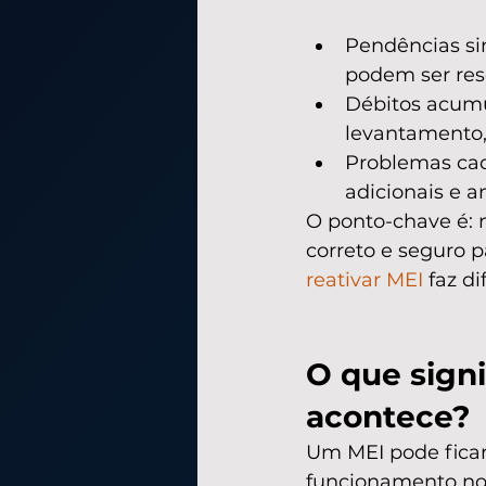
Pendências si
podem ser res
Débitos acumu
levantamento,
Problemas cada
adicionais e a
O ponto-chave é: 
correto e seguro p
reativar MEI
 faz d
O que signi
acontece?
Um MEI pode fica
funcionamento nor