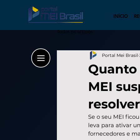
INÍCIO
RE
Todos os artigos
Portal Mei Brasil
Quanto 
MEI sus
resolver
Se o seu MEI fico
leva para ativar u
fornecedores e ma