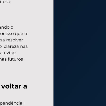
tos e 
ando o 
or isso que o 
a resolver 
, clareza nas 
a evitar 
as futuros 
oltar a 
 pendência: