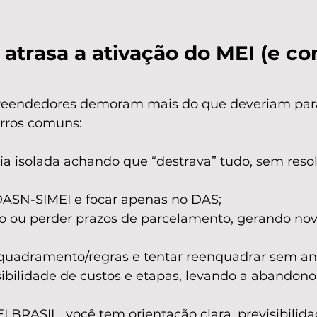
atrasa a ativação do MEI (e c
eendedores demoram mais do que deveriam para 
rros comuns:
a isolada achando que “destrava” tudo, sem resol
DASN-SIMEI e focar apenas no DAS;
do ou perder prazos de parcelamento, gerando nov
quadramento/regras e tentar reenquadrar sem aná
sibilidade de custos e etapas, levando a abandon
BRASIL, você tem orientação clara, previsibilida