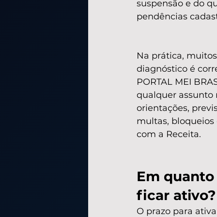
suspensão e do qu
pendências cadastr
Na prática, muito
diagnóstico é corr
PORTAL MEI BRASI
qualquer assunto r
orientações, previ
multas, bloqueios
com a Receita.
Em quanto 
ficar ativo?
O prazo para ativ