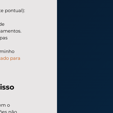
e pontual): 
de 
gamentos.
pas 
aminho 
zado para 
isso 
em o 
ões não 