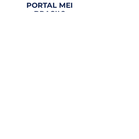
PORTAL MEI
BRASIL?
FOCO EM VOCÊ
Atendimento personalizado
e com especialistas que te
entendem de verdade.