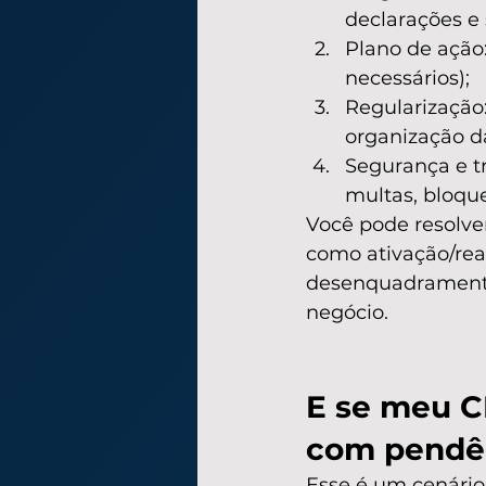
declarações e
Plano de ação:
necessários);
Regularização
organização d
Segurança e tr
multas, bloque
Você pode resolve
como ativação/rea
desenquadramento
negócio.
E se meu C
com pendê
Esse é um cenári