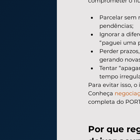
comprometer o flu
Parcelar sem 
pendências;
Ignorar a dif
“paguei uma pa
Perder prazos
gerando novas
Tentar “apaga
tempo irregula
Para evitar isso, 
Conheça 
negociaç
completa do PORT
Por que reg