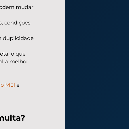
 podem mudar 
, condições 
 duplicidade 
ta: o que 
al a melhor 
do MEI
 e 
multa?