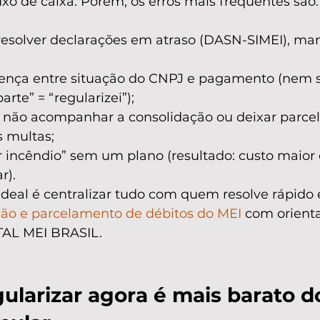
xo de caixa. Porém, os erros mais frequentes são:
resolver declarações em atraso (DASN-SIMEI), ma
erença entre situação do CNPJ e pagamento (nem
rte” = “regularizei”);
, não acompanhar a consolidação ou deixar parce
 multas;
r incêndio” sem um plano (resultado: custo maior 
r).
o ideal é centralizar tudo com quem resolve rápido 
ão e parcelamento de débitos do MEI
 com orient
AL MEI BRASIL.
ularizar agora é mais barato d