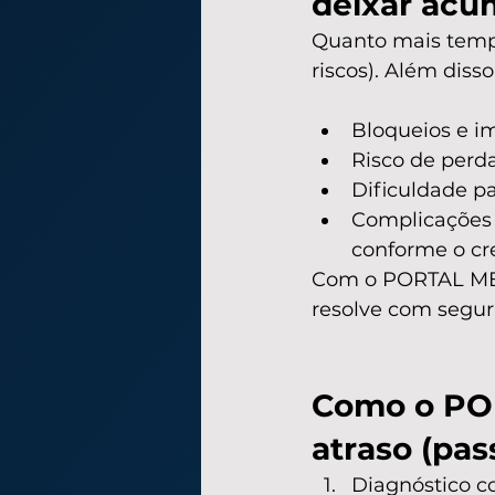
deixar acu
Quanto mais tempo 
riscos). Além disso
Bloqueios e i
Risco de perda
Dificuldade pa
Complicações 
conforme o cr
Com o PORTAL MEI 
resolve com segura
Como o POR
atraso (pas
Diagnóstico c