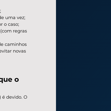
;
 de uma vez;
 o caso;
 (com regras 
 de caminhos 
vitar novas 
que o 
 é devido. O 