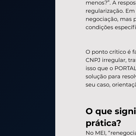
menos?”. A respost
regularização. Em 
negociação, mas p
condições específ
O ponto crítico é 
CNPJ irregular, tr
isso que o PORTA
solução para resol
seu caso, orientaçã
O que sign
prática?
No MEI, “renegoci