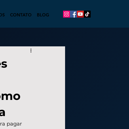
OS
CONTATO
BLOG
es
como
a
ra pagar 