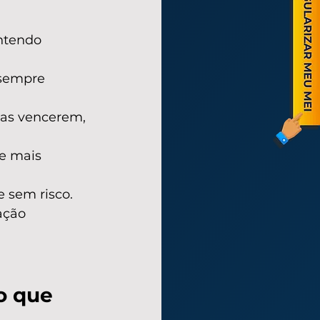
ntendo 
 sempre 
las vencerem, 
e mais 
e sem risco. 
ação 
o que 