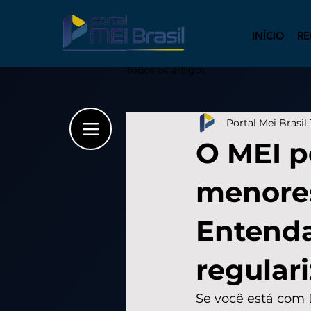
INÍCIO
RE
Todos os artigos
Portal Mei Brasil
O MEI p
menores
Entenda
regular
Se você está com 