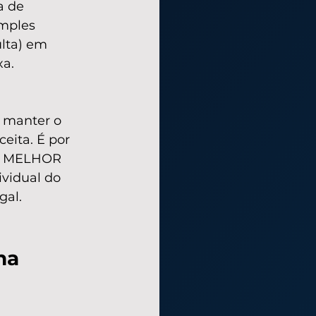
a de 
imples 
lta) em 
xa.
e manter o 
eita. É por 
 e MELHOR 
ividual do 
gal.
na 