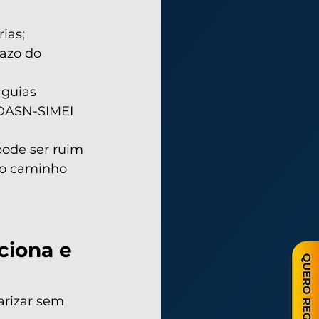
ias;
azo do 
 guias 
 DASN-SIMEI 
pode ser ruim 
 o caminho 
iona e 
rizar sem 