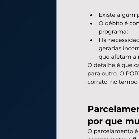
Existe algum 
O débito é co
programa;
Há necessidade
geradas incor
que afetam a 
O detalhe é que c
para outro. O POR
correto, no tempo 
Parcelamen
por que mu
O parcelamento é 