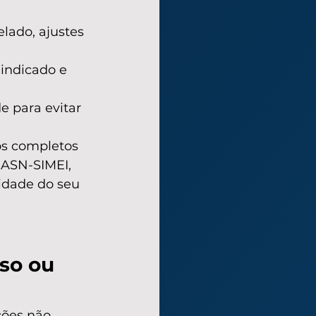
lado, ajustes 
indicado e 
e para evitar 
os completos 
DASN-SIMEI, 
dade do seu 
so ou 
ões não 