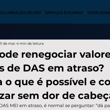
GULARIZAÇÃO DO MEI
SERVIÇOS & PLANOS
QUEM SOM
11 de mai.
4 min de leitura
ode renegociar valor
 de DAS em atraso?
 o que é possível e 
izar sem dor de cabeç
DAS MEI em atraso, é normal se perguntar: “dá pa