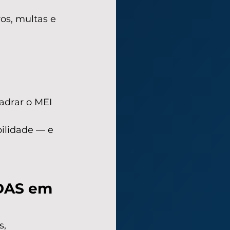
os, multas e 
adrar o MEI 
ilidade — e 
DAS em 
, 