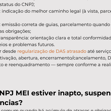
 status do CNPJ;
 indicação do melhor caminho legal (à vista, parce
: emissão correta de guias, parcelamento quando 
as obrigações;
ansparência: orientação clara e total conformidad
ios e problemas futuros.
r desde 
regularização de DAS atrasado
 até serviç
tivação, abertura, encerramento/cancelamento, 
 e reenquadramento — sempre conforme a reali
NPJ MEI estiver inapto, suspen
ncias?
o comum quando há acúmulo de atrasos e obrigaç