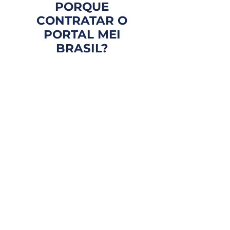
PORQUE
CONTRATAR O
PORTAL MEI
BRASIL?
FOCO EM VOCÊ
Atendimento personalizado
e com especialistas que te
entendem de verdade.