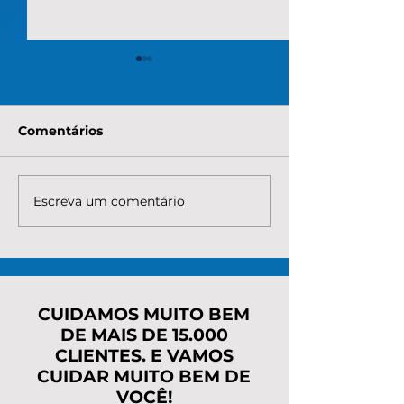
Comentários
Escreva um comentário
Quanto custa para
Qual é o valor
renegociar a dívida do
MEI precisa p
MEI com o INSS?
regularizar as
Entenda valores, taxas
pendências
e o melhor caminho
rapidamente?
para regularizar
CUIDAMOS MUITO BEM
DE MAIS DE 15.000
CLIENTES. E VAMOS
CUIDAR MUITO BEM DE
VOCÊ!