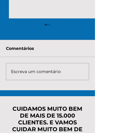
Comentários
Escreva um comentário
Quanto é necessário
Como saber o 
pagar para renegociar
parcelamento
os débitos do MEI?
dívidas do MEI
Entenda custos,
regularizar s
parcelas e o caminho
sustos
mais seguro
CUIDAMOS MUITO BEM
DE MAIS DE 15.000
CLIENTES. E VAMOS
CUIDAR MUITO BEM DE