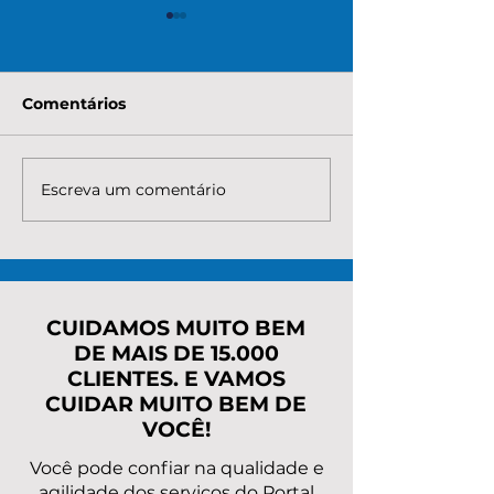
Comentários
Escreva um comentário
Qual é o valor que o
Quanto custa 
MEI precisa para
renegociar a d
regularizar as
MEI com o INS
pendências
taxas, parcela
rapidamente?
caminho mais
CUIDAMOS MUITO BEM
DE MAIS DE 15.000
CLIENTES. E VAMOS
CUIDAR MUITO BEM DE
VOCÊ!
Você pode confiar na qualidade e
agilidade dos serviços do Portal