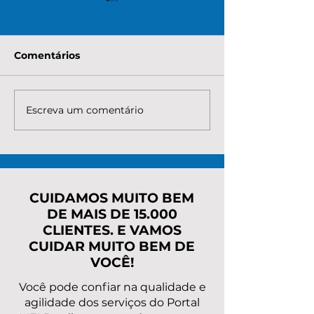
Comentários
Escreva um comentário
Quanto custa para
Quanto é nece
renegociar a dívida do
pagar para re
MEI com o INSS? Veja
os débitos do
taxas, parcelas e o
Entenda custo
caminho mais seguro
parcelas e o 
mais seguro
CUIDAMOS MUITO BEM
DE MAIS DE 15.000
CLIENTES. E VAMOS
CUIDAR MUITO BEM DE
VOCÊ!
Você pode confiar na qualidade e
agilidade dos serviços do Portal