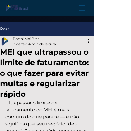
Post
Portal Mei Brasil
8 de fev.
4 min de leitura
MEI que ultrapassou o
limite de faturamento:
o que fazer para evitar
multas e regularizar
rápido
Ultrapassar o limite de 
faturamento do MEI é mais 
comum do que parece — e não 
significa que seu negócio “deu 
errado”. Pelo contrário: geralmente 