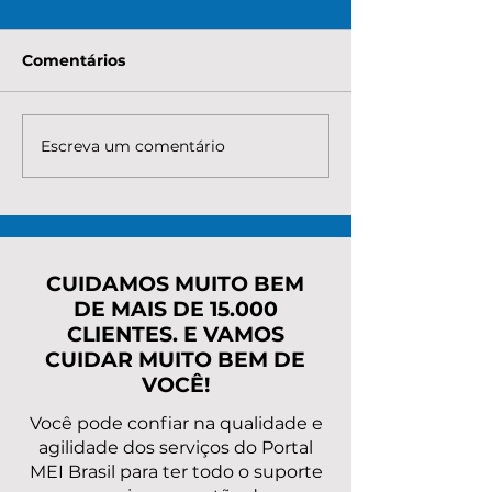
Comentários
Escreva um comentário
Quanto custa para
Quanto é nece
renegociar a dívida do
pagar para re
MEI com o INSS? Veja
os débitos do
taxas, parcelas e o
Entenda custo
caminho mais seguro
parcelas e o 
mais seguro
CUIDAMOS MUITO BEM
DE MAIS DE 15.000
CLIENTES. E VAMOS
CUIDAR MUITO BEM DE
VOCÊ!
Você pode confiar na qualidade e
agilidade dos serviços do Portal
MEI Brasil para ter todo o suporte