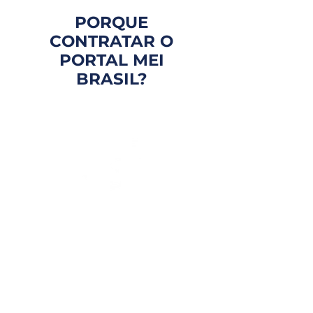
PORQUE
CONTRATAR O
PORTAL MEI
BRASIL?
FOCO EM VOCÊ
Atendimento personalizado
e com especialistas que te
entendem de verdade.